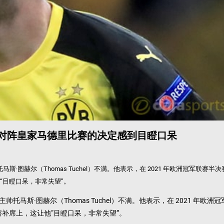
在对阵皇家马德里比赛的决定感到目瞪口呆
帅托马斯·图赫尔（Thomas Tuchel）不满。他表示，在 2021 年欧洲冠军联赛半
“目瞪口呆，非常失望”。
尔西主帅托马斯·图赫尔（Thomas Tuchel）不满。他表示，在 2021 年欧洲
补席上，这让他“目瞪口呆，非常失望”。