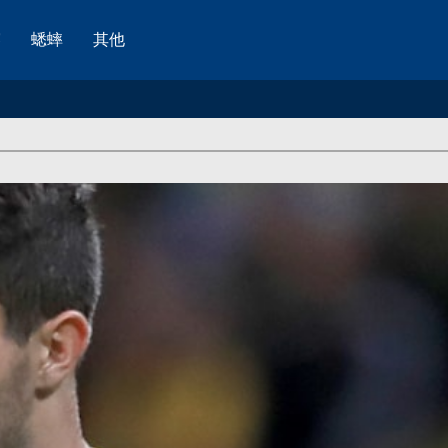
赛
蟋蟀
其他