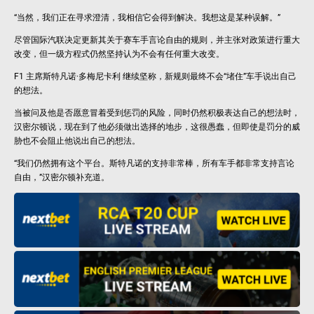
“当然，我们正在寻求澄清，我相信它会得到解决。我想这是某种误解。”
尽管国际汽联决定更新其关于赛车手言论自由的规则，并主张对政策进行重大
改变，但一级方程式仍然坚持认为不会有任何重大改变。
F1 主席斯特凡诺·多梅尼卡利 继续坚称，新规则最终不会“堵住”车手说出自己
的想法。
当被问及他是否愿意冒着受到惩罚的风险，同时仍然积极表达自己的想法时，
汉密尔顿说，现在到了他必须做出选择的地步，这很愚蠢，但即使是罚分的威
胁也不会阻止他说出自己的想法。
“我们仍然拥有这个平台。斯特凡诺的支持非常棒，所有车手都非常支持言论
自由，”汉密尔顿补充道。