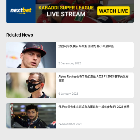
Related News
法拉利车队领队 马蒂亚·比诺托 将于年底卸任
2 December, 2022
Alpine Racing 公布了他们新款 A523 F1 2023 赛车的发布
日期
6 January, 2023
丹尼尔·里卡多在正式宣布重返红牛后将参加 F1 2023 赛季
24 November, 2022