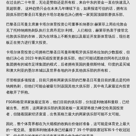
在过去的二十年里，无论是赞助还是所有权，来自中东的资金一直在快速流入
英超联赛。 这种趋势只会在未来几年继续下去，如果报道可信的话，拥有法
国俱乐部巴黎圣日耳曼的卡塔尔老板也决心拥有一家英国顶级联赛俱乐部。
巴黎圣日耳曼主席兼卡塔尔体育投资公司董事长纳赛尔·赫莱菲上周在伦敦会
见了托特纳姆热刺队执行主席丹尼尔·利维。 人们相信，赫莱菲热衷于接管北
伦敦俱乐部的衣钵，因为在球场上不断失败以及最近开发新体育场后，现任老
板正在努力进行重大投资。
卡塔尔体育投资公司拥有巴黎圣日耳曼和葡萄牙俱乐部布拉加的少数股权，但
他们决心在 2023 年购买或投资更多俱乐部。他们可能试图效仿阿布扎比联合
集团拥有的城市足球集团的模式，后者拥有英国的曼彻斯特城、印度的孟买城
和澳大利亚的墨尔本城以及世界各地的许多其他俱乐部的所有权 。
尽管根据多项报道，目前只拥有两家俱乐部的巴黎圣日耳曼目前的重点是托特
纳姆热刺，但他们可能会被吸引到该国其他大俱乐部，其中有几家最近向投资
者敞开了怀抱。
FSG和格雷泽家族最近宣布，他们目前的俱乐部，分别是利物浦和曼联，已经
被出售。 然而，这两家俱乐部的美国老板一直渴望将接力棒交给美国投资
者，但随着国家经济衰退，出售英格兰最大的两家俱乐部可能不太可能。
因此，整个体育界都在为大规模的收购出价做好准备，这可能是体育史上最大
的一笔交易。 曼联和利物浦本身已经赢得了 39 个甲级联赛冠军和 9 个欧冠冠
军，但卡塔尔的老板们并没有将这两个作为他们的首选。