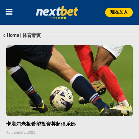
现在加入
‹
Home
|
体育新闻
卡塔尔老板希望投资英超俱乐部
10 January, 2023