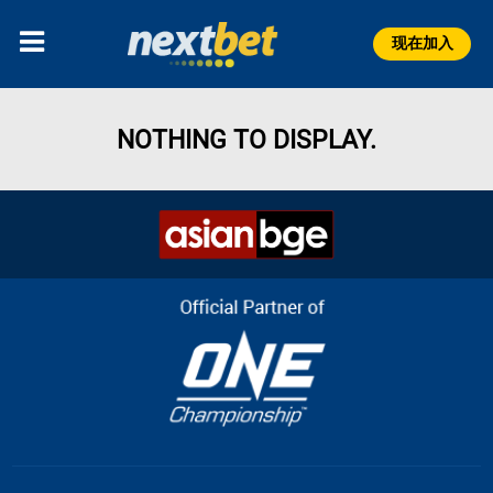
现在加入
NOTHING TO DISPLAY.