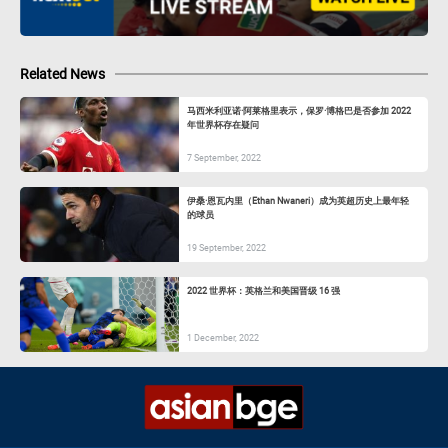
Related News
马西米利亚诺·阿莱格里表示，保罗·博格巴是否参加 2022
年世界杯存在疑问
7 September, 2022
伊桑·恩瓦内里（Ethan Nwaneri）成为英超历史上最年轻
的球员
19 September, 2022
2022 世界杯：英格兰和美国晋级 16 强
1 December, 2022